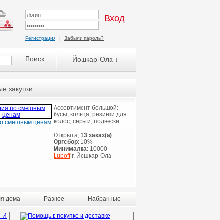
Регистрация
|
Забыли пароль?
Йошкар-Ола ↓
е закупки
Ассортимент большой:
бусы, кольца, резинки для
волос, серьги, подвески...
по смешным ценам
Открыта,
13 заказ(а)
Оргсбор
: 10%
Минималка
: 10000
Luboff
г. Йошкар-Ола
ля дома
Разное
Набранные