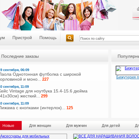
ум
Пристрой
Помощь
Последние заказы
Популярны
19 сентября, 06:09
Паола Однотонная футболка с широкой
Бижутерия 
горловиной и моно...
227
10 сентября, 11:09
Кейс Vintage для ноутбука 15.4-15.6 дюйма
(41х30см) жесткий...
299
10 сентября, 11:09
Пижама с кнопками (интерлок)...
125
Новые
Для женщин
Для мужчин
Для детей
Д