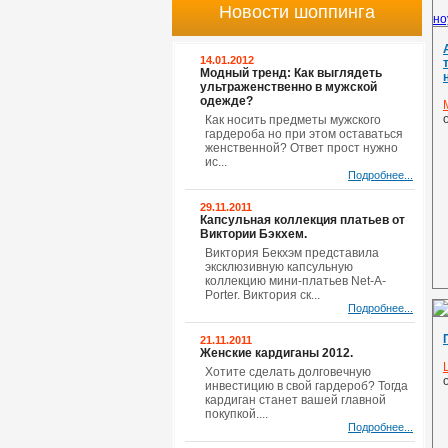
Новости шоппинга
14.01.2012
Модный тренд: Как выглядеть
ультраженственно в мужской
одежде?
Как носить предметы мужского
гардероба но при этом оставаться
женственной? Ответ прост нужно
ис...
Подробнее...
29.11.2011
Капсульная коллекция платьев от
Виктории Бэкхем.
Виктория Бекхэм представила
эксклюзивную капсульную
коллекцию мини-платьев Net-A-
Porter. Виктория ск...
Подробнее...
21.11.2011
Женские кардиганы 2012.
Хотите сделать долговечную
инвестицию в свой гардероб? Тогда
кардиган станет вашей главной
покупкой....
Подробнее...