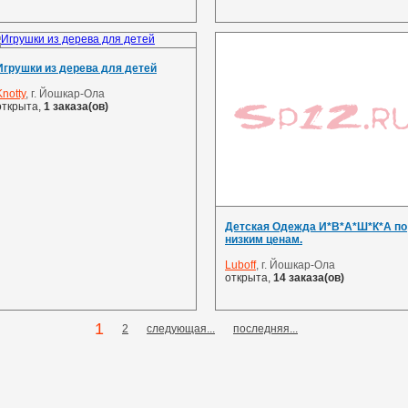
Игрушки из дерева для детей
Knotty
, г. Йошкар-Ола
открыта,
1 заказа(ов)
Детская Одежда И*В*А*Ш*К*А по
низким ценам.
Luboff
, г. Йошкар-Ола
открыта,
14 заказа(ов)
1
2
следующая...
последняя...