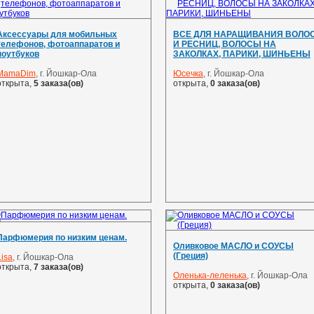
Аксессуары для мобильных
ВСЕ ДЛЯ НАРАЩИВАНИЯ ВОЛО
телефонов, фотоаппаратов и
И РЕСНИЦ, ВОЛОСЫ НА
ноутбуков
ЗАКОЛКАХ, ПАРИКИ, ШИНЬЕНЫ
MamaDim
, г. Йошкар-Ола
Юсечка
, г. Йошкар-Ола
открыта,
5 заказа(ов)
открыта,
0 заказа(ов)
Парфюмерия по низким ценам.
Оливковое МАСЛО и СОУСЫ
(Греция)
Lisa
, г. Йошкар-Ола
открыта,
7 заказа(ов)
Оленька-леленька
, г. Йошкар-Ола
открыта,
0 заказа(ов)