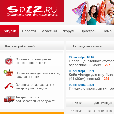
Закупки
Новости
Хвастики
Форум
Пристрой
Помо
Как это работает?
Последние заказы
19 сентября, 06:09
Организатор выходит на
Паола Однотонная футбол
оптового поставщика.
горловиной и моно...
227
10 сентября, 11:09
Пользователи делают заказы,
Кейс Vintage для ноутбука
набирают рядки.
(41х30см) жесткий...
299
Организатор делает заказ
10 сентября, 11:09
Пижама с кнопками (интерл
товаров у поставщика.
Товары приходят
пользователи их получают.
Новые
Для женщин
Одежда
Верхняя одежда