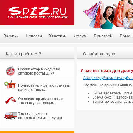
Закупки
Новости
Хвастики
Форум
Пристрой
Помо
Как это работает?
Ошибка доступа
Организатор выходит на
У вас нет прав для дост
оптового поставщика.
Авторизируйтесь пожалуйста
Возможные причины ошибки
Пользователи делают заказы,
набирают рядки.
Вы не являетесь Орган
Время сессии авториза
Организатор делает заказ
Вы пытаетесь попасть 
товаров у поставщика.
Товары приходят
пользователи их получают.