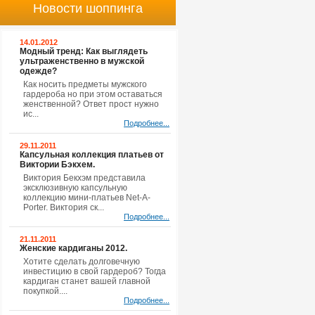
Новости шоппинга
14.01.2012
Модный тренд: Как выглядеть
ультраженственно в мужской
одежде?
Как носить предметы мужского
гардероба но при этом оставаться
женственной? Ответ прост нужно
ис...
Подробнее...
29.11.2011
Капсульная коллекция платьев от
Виктории Бэкхем.
Виктория Бекхэм представила
эксклюзивную капсульную
коллекцию мини-платьев Net-A-
Porter. Виктория ск...
Подробнее...
21.11.2011
Женские кардиганы 2012.
Хотите сделать долговечную
инвестицию в свой гардероб? Тогда
кардиган станет вашей главной
покупкой....
Подробнее...