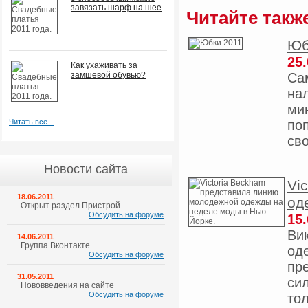
завязать шарф на шее
Читайте такж
Юб
25.
Как ухаживать за
замшевой обувью?
Са
на
ми
Читать все...
по
сво
Новости сайта
Vi
18.06.2011
од
Открыт раздел Пристрой
Обсудить на форуме
15.
Ви
14.06.2011
Группа Вконтакте
од
Обсудить на форуме
пр
31.05.2011
си
Нововведения на сайте
Обсудить на форуме
тол