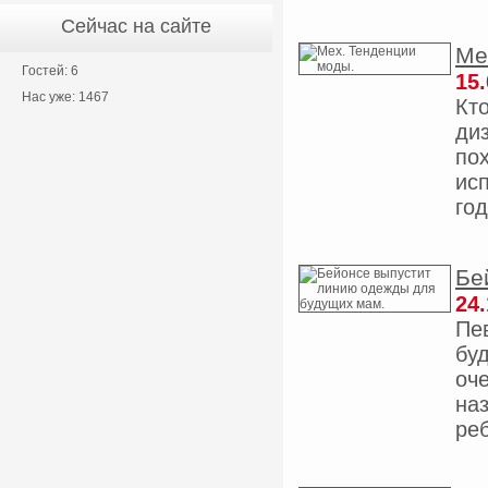
Сейчас на сайте
Ме
Гостей: 6
15.
Нас уже: 1467
Кт
ди
по
исп
год
Бе
24.
Пе
бу
оч
на
реб