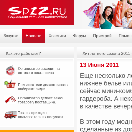
Закупки
Новости
Хвастики
Форум
Пристрой
Помо
Как это работает?
Хит летнего сезона 2011
13 Июня 2011
Организатор выходит на
оптового поставщика.
Еще несколько л
нижнее белье или
Пользователи делают заказы,
набирают рядки.
сейчас мини-ком
гардероба. А не
Организатор делает заказ
товаров у поставщика.
в качестве вечер
Товары приходят
пользователи их получают.
В этом году мод
сделанные из до