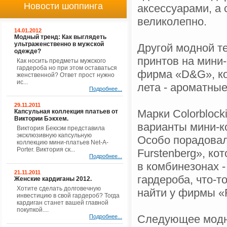
Новости шоппинга
аксессуарами, а 
великолепно.
14.01.2012
Модный тренд: Как выглядеть
ультраженственно в мужской
Другой модной т
одежде?
принтов на мини
Как носить предметы мужского
гардероба но при этом оставаться
фирма «D&G», ко
женственной? Ответ прост нужно
ис...
лета - ароматны
Подробнее...
29.11.2011
Марки Colorblock
Капсульная коллекция платьев от
Виктории Бэкхем.
варианты мини-к
Виктория Бекхэм представила
эксклюзивную капсульную
Особо порадовал
коллекцию мини-платьев Net-A-
Porter. Виктория ск...
Furstenberg», к
Подробнее...
в комбинезонах -
21.11.2011
гардероба, что-
Женские кардиганы 2012.
Хотите сделать долговечную
найти у фирмы «R
инвестицию в свой гардероб? Тогда
кардиган станет вашей главной
покупкой....
Следующее модно
Подробнее...