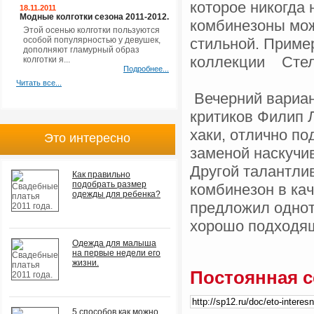
которое никогда 
18.11.2011
Модные колготки сезона 2011-2012.
комбинезоны мож
Этой осенью колготки пользуются
особой популярностью у девушек,
стильной. Приме
дополняют гламурный образ
коллекции Стел
колготки я...
Подробнее...
Читать все...
Вечерний вариан
критиков Филип 
хаки, отлично по
Это интересно
заменой наскуч
Другой талантли
Как правильно
подобрать размер
комбинезон в кач
одежды для ребенка?
предложил однот
хорошо подходя
Одежда для малыша
на первые недели его
жизни.
Постоянная с
5 способов как можно