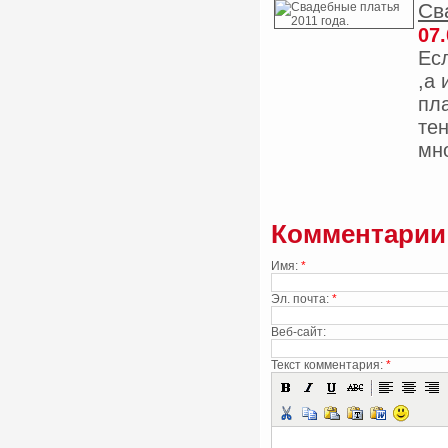
Св
07.
Ес
,а
пл
те
мн
Комментарии
Имя:
*
Эл. почта:
*
Веб-сайт:
Текст комментария:
*