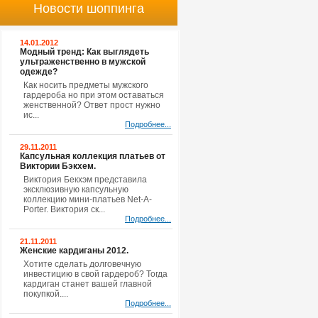
Новости шоппинга
14.01.2012
Модный тренд: Как выглядеть
ультраженственно в мужской
одежде?
Как носить предметы мужского
гардероба но при этом оставаться
женственной? Ответ прост нужно
ис...
Подробнее...
29.11.2011
Капсульная коллекция платьев от
Виктории Бэкхем.
Виктория Бекхэм представила
эксклюзивную капсульную
коллекцию мини-платьев Net-A-
Porter. Виктория ск...
Подробнее...
21.11.2011
Женские кардиганы 2012.
Хотите сделать долговечную
инвестицию в свой гардероб? Тогда
кардиган станет вашей главной
покупкой....
Подробнее...