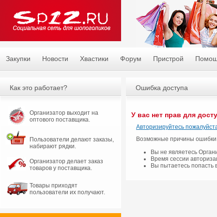
Закупки
Новости
Хвастики
Форум
Пристрой
Помо
Как это работает?
Ошибка доступа
Организатор выходит на
У вас нет прав для дост
оптового поставщика.
Авторизируйтесь пожалуйста
Возможные причины ошибки
Пользователи делают заказы,
набирают рядки.
Вы не являетесь Орган
Время сессии авториза
Организатор делает заказ
Вы пытаетесь попасть 
товаров у поставщика.
Товары приходят
пользователи их получают.