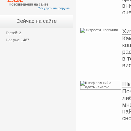
31.05.2011
Нововведения на сайте
вн
Обсудить на форуме
оче
Сейчас на сайте
Хи
Гостей: 2
Ка
Нас уже: 1467
кош
ра
в 
вис
Шк
Поч
ли
мн
най
сно