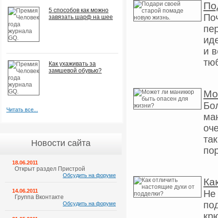
По
5 способов как можно
По
завязать шарф на шее
пе
ид
и 
тюб
Как ухаживать за
замшевой обувью?
Мо
Бо
Читать все...
ма
оче
та
Новости сайта
пор
18.06.2011
Открыт раздел Пристрой
Обсудить на форуме
Ка
14.06.2011
Не
Группа Вконтакте
по
Обсудить на форуме
кр