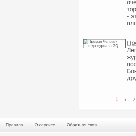
оч
то
- 
пл
Пр
Ле
жу
по
Бо
др
1
2
3
Правила
О сервисе
Обратная связь