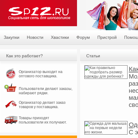
Закупки
Новости
Хвастики
Форум
Пристрой
Помо
Как это работает?
Статьи
Ка
Организатор выходит на
Мо
оптового поставщика.
ра
Пользователи делают заказы,
не
набирают рядки.
ма
Организатор делает заказ
сво
товаров у поставщика.
Товары приходят
пользователи их получают.
Од
С 