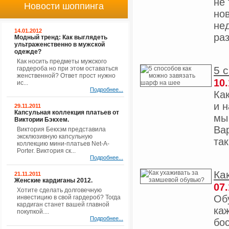
не 
Новости шоппинга
но
не
14.01.2012
раз
Модный тренд: Как выглядеть
ультраженственно в мужской
одежде?
Как носить предметы мужского
5 
гардероба но при этом оставаться
женственной? Ответ прост нужно
10.
ис...
Подробнее...
Ка
и 
29.11.2011
Капсульная коллекция платьев от
мы
Виктории Бэкхем.
Ва
Виктория Бекхэм представила
эксклюзивную капсульную
так
коллекцию мини-платьев Net-A-
Porter. Виктория ск...
Подробнее...
Ка
21.11.2011
Женские кардиганы 2012.
07.
Хотите сделать долговечную
Об
инвестицию в свой гардероб? Тогда
кардиган станет вашей главной
ка
покупкой....
Подробнее...
бо