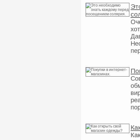
Эт
со
Оч
хот
Да
Не
пе
По
Со
об
вир
ре
пор
Ка
Ка