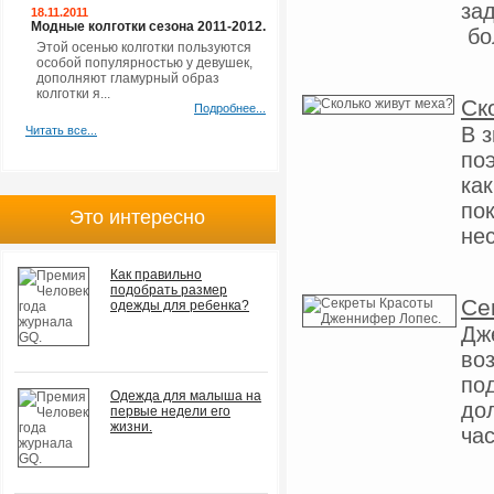
за
18.11.2011
Модные колготки сезона 2011-2012.
бол
Этой осенью колготки пользуются
особой популярностью у девушек,
дополняют гламурный образ
колготки я...
Ск
Подробнее...
В з
Читать все...
по
ка
по
Это интересно
нес
Как правильно
подобрать размер
Се
одежды для ребенка?
Дже
во
по
Одежда для малыша на
до
первые недели его
жизни.
час