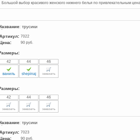
Большой выбор красивого женского нижнего белья по привлекательным цен
Название
: трусики
Артикул:
7022
Цена:
90 руб.
Размеры:
42
44
46
ваниль
shepinaj
заказать
Размеры:
42
44
46
заказать
заказать
заказать
Название
: трусики
Артикул:
7023
Цена:
90 руб.