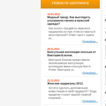
Новости шоппинга
14.01.2012
Модный тренд: Как выглядеть
ультраженственно в мужской
одежде?
Как носить предметы мужского
гардероба но при этом оставаться
женственной? Ответ прост нужно
ис...
Подробнее...
29.11.2011
Капсульная коллекция платьев от
Виктории Бэкхем.
Виктория Бекхэм представила
эксклюзивную капсульную
коллекцию мини-платьев Net-A-
Porter. Виктория ск...
Подробнее...
21.11.2011
Женские кардиганы 2012.
Хотите сделать долговечную
инвестицию в свой гардероб? Тогда
кардиган станет вашей главной
покупкой....
Подробнее...