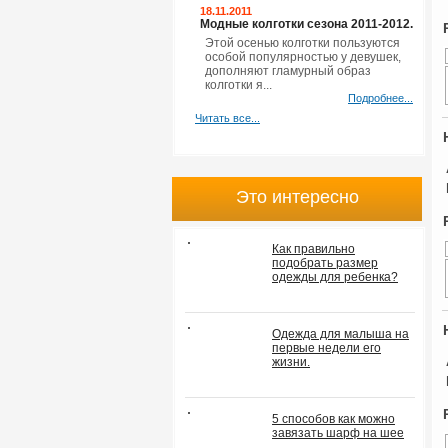
18.11.2011
Модные колготки сезона 2011-2012.
Этой осенью колготки пользуются
особой популярностью у девушек,
дополняют гламурный образ
колготки я...
Подробнее...
Читать все...
Это интересно
Как правильно
подобрать размер
одежды для ребенка?
Одежда для малыша на
первые недели его
жизни.
5 способов как можно
завязать шарф на шее