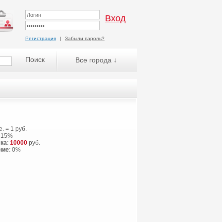
Регистрация
|
Забыли пароль?
Все города ↓
.е. = 1 руб.
: 15%
ка
:
10000
руб.
ние
: 0%