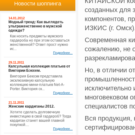
КИТАЙСКОЙ косм
Новости шоппинга
созданных для 
компонентов, п
14.01.2012
Модный тренд: Как выглядеть
ультраженственно в мужской
ИЗКИС (г. Омск)
одежде?
Как носить предметы мужского
Современная кит
гардероба но при этом оставаться
женственной? Ответ прост нужно
сожалению, не 
ис...
Подробнее...
разрекламирова
29.11.2011
Капсульная коллекция платьев от
Но, в отличии о
Виктории Бэкхем.
Виктория Бекхэм представила
промышленности
эксклюзивную капсульную
коллекцию мини-платьев Net-A-
исключительно 
Porter. Виктория ск...
Подробнее...
многовековом о
21.11.2011
специалистов п
Женские кардиганы 2012.
Хотите сделать долговечную
инвестицию в свой гардероб? Тогда
Вся продукция,
кардиган станет вашей главной
покупкой....
сертифицирован
Подробнее...