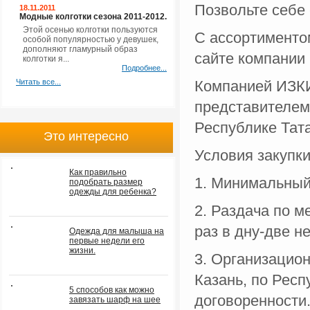
Позвольте себе 
18.11.2011
Модные колготки сезона 2011-2012.
Этой осенью колготки пользуются
С ассортименто
особой популярностью у девушек,
дополняют гламурный образ
сайте компании
колготки я...
Подробнее...
Читать все...
Компанией ИЗКИ
представителем 
Республике Тат
Это интересно
Условия закупки
Как правильно
1. Минимальный 
подобрать размер
одежды для ребенка?
2. Раздача по м
раз в дну-две н
Одежда для малыша на
первые недели его
жизни.
3. Организационн
Казань, по Респ
5 способов как можно
договоренности
завязать шарф на шее