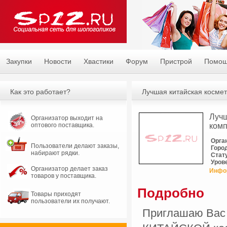
Закупки
Новости
Хвастики
Форум
Пристрой
Помо
Как это работает?
Лучшая китайская космет
Лучш
Организатор выходит на
оптового поставщика.
ком
Орга
Пользователи делают заказы,
Горо
набирают рядки.
Стат
Уров
Организатор делает заказ
Инфо
товаров у поставщика.
Подробно
Товары приходят
пользователи их получают.
Приглашаю Вас 