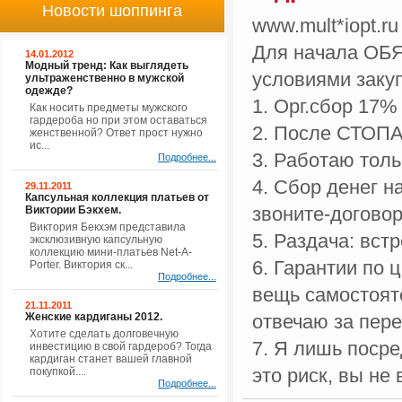
Новости шоппинга
www.mult*iopt.ru
Для начала ОБЯ
14.01.2012
Модный тренд: Как выглядеть
условиями закуп
ультраженственно в мужской
одежде?
1. Орг.сбор 17% 
Как носить предметы мужского
гардероба но при этом оставаться
2. После СТОПА 
женственной? Ответ прост нужно
ис...
3. Работаю тол
Подробнее...
4. Сбор денег н
29.11.2011
Капсульная коллекция платьев от
звоните-догово
Виктории Бэкхем.
Виктория Бекхэм представила
5. Раздача: вст
эксклюзивную капсульную
коллекцию мини-платьев Net-A-
6. Гарантии по 
Porter. Виктория ск...
Подробнее...
вещь самостояте
21.11.2011
Женские кардиганы 2012.
отвечаю за пере
Хотите сделать долговечную
7. Я лишь поср
инвестицию в свой гардероб? Тогда
кардиган станет вашей главной
это риск, вы не 
покупкой....
Подробнее...