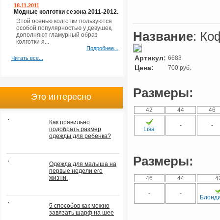
18.11.2011
Модные колготки сезона 2011-2012.
Этой осенью колготки пользуются
особой популярностью у девушек,
Название
: Ко
дополняют гламурный образ
колготки я...
Подробнее...
Артикул:
6683
Читать все...
Цена:
700 руб.
Размеры:
Это интересно
42
44
46
Как правильно
-
-
подобрать размер
Lisa
одежды для ребенка?
Размеры:
Одежда для малыша на
первые недели его
жизни.
46
44
4
-
-
Блонд
5 способов как можно
завязать шарф на шее