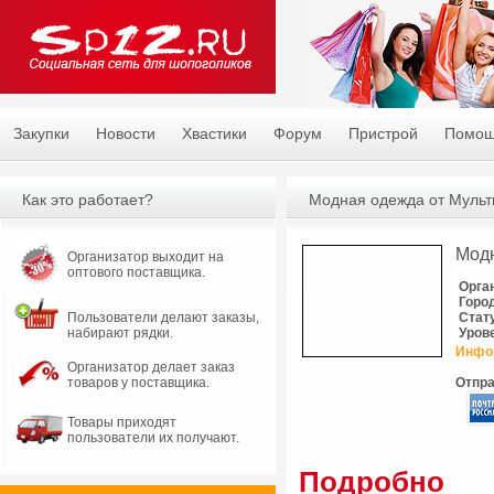
Закупки
Новости
Хвастики
Форум
Пристрой
Помо
Как это работает?
Модная одежда от Мульт
Модн
Организатор выходит на
оптового поставщика.
Орга
Горо
Пользователи делают заказы,
Стат
набирают рядки.
Уров
Инфо
Организатор делает заказ
товаров у поставщика.
Отпра
Товары приходят
пользователи их получают.
Подробно