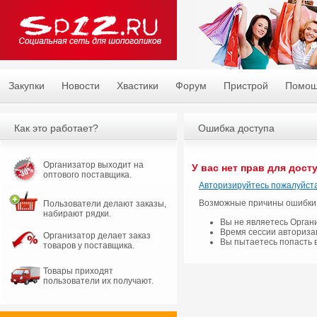
Закупки
Новости
Хвастики
Форум
Пристрой
Помо
Как это работает?
Ошибка доступа
Организатор выходит на
У вас нет прав для дост
оптового поставщика.
Авторизируйтесь пожалуйста
Возможные причины ошибки
Пользователи делают заказы,
набирают рядки.
Вы не являетесь Орган
Время сессии авториза
Организатор делает заказ
Вы пытаетесь попасть 
товаров у поставщика.
Товары приходят
пользователи их получают.