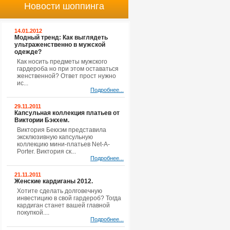
Новости шоппинга
14.01.2012
Модный тренд: Как выглядеть
ультраженственно в мужской
одежде?
Как носить предметы мужского
гардероба но при этом оставаться
женственной? Ответ прост нужно
ис...
Подробнее...
29.11.2011
Капсульная коллекция платьев от
Виктории Бэкхем.
Виктория Бекхэм представила
эксклюзивную капсульную
коллекцию мини-платьев Net-A-
Porter. Виктория ск...
Подробнее...
21.11.2011
Женские кардиганы 2012.
Хотите сделать долговечную
инвестицию в свой гардероб? Тогда
кардиган станет вашей главной
покупкой....
Подробнее...