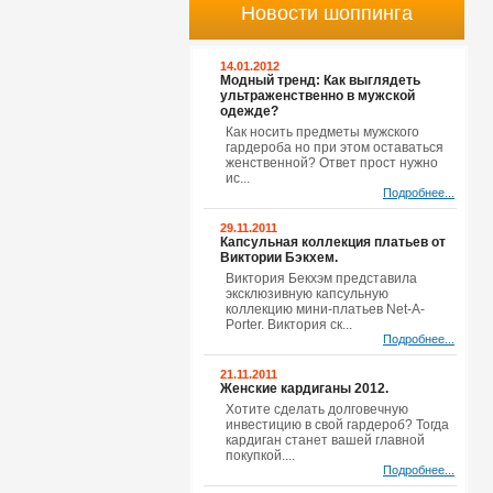
Новости шоппинга
14.01.2012
Модный тренд: Как выглядеть
ультраженственно в мужской
одежде?
Как носить предметы мужского
гардероба но при этом оставаться
женственной? Ответ прост нужно
ис...
Подробнее...
29.11.2011
Капсульная коллекция платьев от
Виктории Бэкхем.
Виктория Бекхэм представила
эксклюзивную капсульную
коллекцию мини-платьев Net-A-
Porter. Виктория ск...
Подробнее...
21.11.2011
Женские кардиганы 2012.
Хотите сделать долговечную
инвестицию в свой гардероб? Тогда
кардиган станет вашей главной
покупкой....
Подробнее...