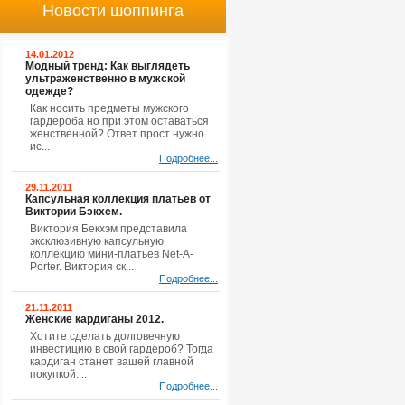
Новости шоппинга
14.01.2012
Модный тренд: Как выглядеть
ультраженственно в мужской
одежде?
Как носить предметы мужского
гардероба но при этом оставаться
женственной? Ответ прост нужно
ис...
Подробнее...
29.11.2011
Капсульная коллекция платьев от
Виктории Бэкхем.
Виктория Бекхэм представила
эксклюзивную капсульную
коллекцию мини-платьев Net-A-
Porter. Виктория ск...
Подробнее...
21.11.2011
Женские кардиганы 2012.
Хотите сделать долговечную
инвестицию в свой гардероб? Тогда
кардиган станет вашей главной
покупкой....
Подробнее...