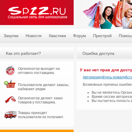
Закупки
Новости
Хвастики
Форум
Пристрой
Помо
Как это работает?
Ошибка доступа
Организатор выходит на
У вас нет прав для дост
оптового поставщика.
Авторизируйтесь пожалуйста
Возможные причины ошибки
Пользователи делают заказы,
набирают рядки.
Вы не являетесь Орган
Время сессии авториза
Организатор делает заказ
Вы пытаетесь попасть 
товаров у поставщика.
Товары приходят
пользователи их получают.