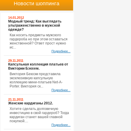
Новости шоппинга
14.01.2012
Модный тренд: Как выглядеть
ультраженственно в мужской
одежде?
Как носить предметы мужского
гардероба но при этом оставаться
женственной? Ответ прост нужно
ис...
Подробнее...
29.11.2011
Капсульная коллекция платьев от
Виктории Бэкхем.
Виктория Бекхэм представила
эксклюзивную капсульную
коллекцию мини-платьев Net-A-
Porter. Виктория ск...
Подробнее...
21.11.2011
Женские кардиганы 2012.
Хотите сделать долговечную
инвестицию в свой гардероб? Тогда
кардиган станет вашей главной
покупкой....
Подробнее...