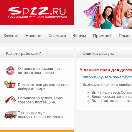
Закупки
Новости
Хвастики
Форум
Пристрой
Помо
Как это работает?
Ошибка доступа
Организатор выходит на
У вас нет прав для дост
оптового поставщика.
Авторизируйтесь пожалуйста
Возможные причины ошибки
Пользователи делают заказы,
набирают рядки.
Вы не являетесь Орган
Время сессии авториза
Организатор делает заказ
Вы пытаетесь попасть 
товаров у поставщика.
Товары приходят
пользователи их получают.