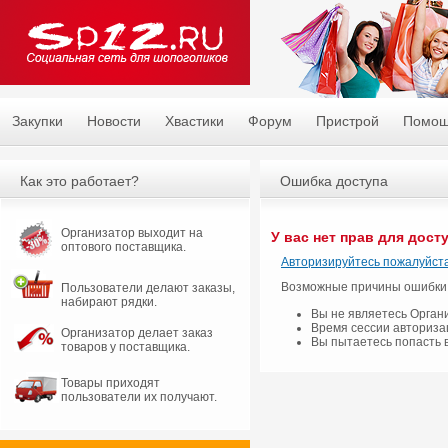
Закупки
Новости
Хвастики
Форум
Пристрой
Помо
Как это работает?
Ошибка доступа
Организатор выходит на
У вас нет прав для дост
оптового поставщика.
Авторизируйтесь пожалуйста
Возможные причины ошибки
Пользователи делают заказы,
набирают рядки.
Вы не являетесь Орган
Время сессии авториза
Организатор делает заказ
Вы пытаетесь попасть 
товаров у поставщика.
Товары приходят
пользователи их получают.