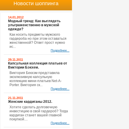
Новости шоппинга
14.01.2012
Модный тренд: Как выглядеть
ультраженственно в мужской
одежде?
Как носить предметы мужского
гардероба но при этом оставаться
женственной? Ответ прост нужно
ис...
Подробнее...
29.11.2011
Капсульная коллекция платьев от
Виктории Бэкхем.
Виктория Бекхэм представила
эксклюзивную капсульную
коллекцию мини-платьев Net-A-
Porter. Виктория ск...
Подробнее...
21.11.2011
Женские кардиганы 2012.
Хотите сделать долговечную
инвестицию в свой гардероб? Тогда
кардиган станет вашей главной
покупкой....
Подробнее...