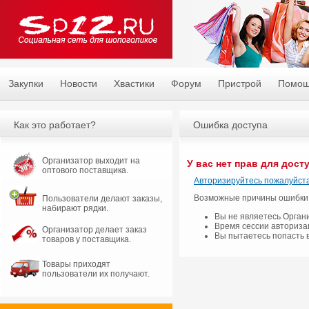
Закупки
Новости
Хвастики
Форум
Пристрой
Помо
Как это работает?
Ошибка доступа
Организатор выходит на
У вас нет прав для дост
оптового поставщика.
Авторизируйтесь пожалуйста
Возможные причины ошибки
Пользователи делают заказы,
набирают рядки.
Вы не являетесь Орган
Время сессии авториза
Организатор делает заказ
Вы пытаетесь попасть 
товаров у поставщика.
Товары приходят
пользователи их получают.