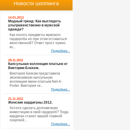
Новости шоппинга
14.01.2012
Модный тренд: Как выглядеть
ультраженственно в мужской
одежде?
Как носить предметы мужского
гардероба но при этом оставаться
женственной? Ответ прост нужно
ис...
Подробнее...
29.11.2011
Капсульная коллекция платьев от
Виктории Бэкхем.
Виктория Бекхэм представила
эксклюзивную капсульную
коллекцию мини-платьев Net-A-
Porter. Виктория ск...
Подробнее...
21.11.2011
Женские кардиганы 2012.
Хотите сделать долговечную
инвестицию в свой гардероб? Тогда
кардиган станет вашей главной
покупкой....
Подробнее...