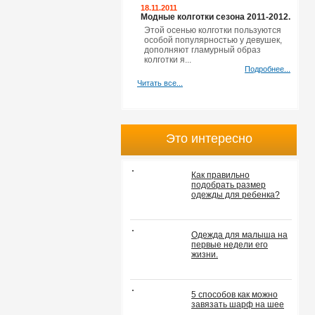
18.11.2011
Модные колготки сезона 2011-2012.
Этой осенью колготки пользуются
особой популярностью у девушек,
дополняют гламурный образ
колготки я...
Подробнее...
Читать все...
Это интересно
Как правильно
подобрать размер
одежды для ребенка?
Одежда для малыша на
первые недели его
жизни.
5 способов как можно
завязать шарф на шее