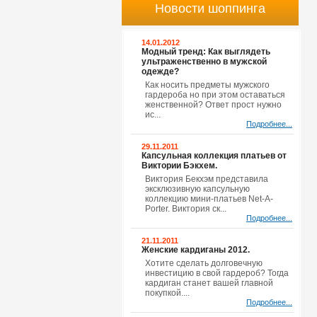
Новости шоппинга
14.01.2012
Модный тренд: Как выглядеть
ультраженственно в мужской
одежде?
Как носить предметы мужского
гардероба но при этом оставаться
женственной? Ответ прост нужно
ис...
Подробнее...
29.11.2011
Капсульная коллекция платьев от
Виктории Бэкхем.
Виктория Бекхэм представила
эксклюзивную капсульную
коллекцию мини-платьев Net-A-
Porter. Виктория ск...
Подробнее...
21.11.2011
Женские кардиганы 2012.
Хотите сделать долговечную
инвестицию в свой гардероб? Тогда
кардиган станет вашей главной
покупкой....
Подробнее...