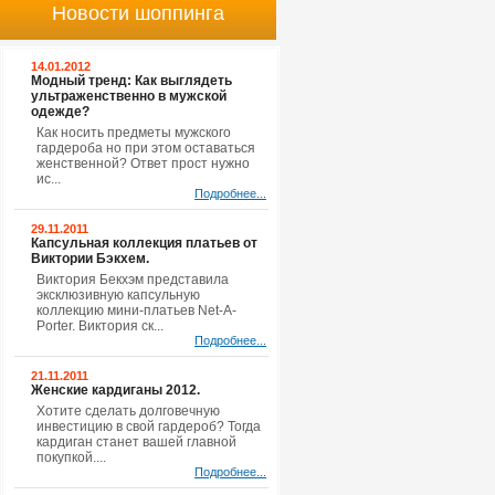
Новости шоппинга
14.01.2012
Модный тренд: Как выглядеть
ультраженственно в мужской
одежде?
Как носить предметы мужского
гардероба но при этом оставаться
женственной? Ответ прост нужно
ис...
Подробнее...
29.11.2011
Капсульная коллекция платьев от
Виктории Бэкхем.
Виктория Бекхэм представила
эксклюзивную капсульную
коллекцию мини-платьев Net-A-
Porter. Виктория ск...
Подробнее...
21.11.2011
Женские кардиганы 2012.
Хотите сделать долговечную
инвестицию в свой гардероб? Тогда
кардиган станет вашей главной
покупкой....
Подробнее...