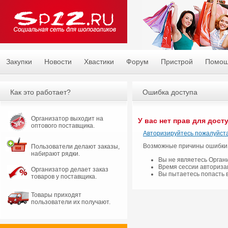
Закупки
Новости
Хвастики
Форум
Пристрой
Помо
Как это работает?
Ошибка доступа
Организатор выходит на
У вас нет прав для дост
оптового поставщика.
Авторизируйтесь пожалуйста
Возможные причины ошибки
Пользователи делают заказы,
набирают рядки.
Вы не являетесь Орган
Время сессии авториза
Организатор делает заказ
Вы пытаетесь попасть 
товаров у поставщика.
Товары приходят
пользователи их получают.