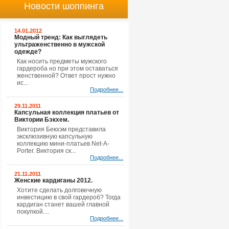
Новости шоппинга
14.01.2012
Модный тренд: Как выглядеть
ультраженственно в мужской
одежде?
Как носить предметы мужского
гардероба но при этом оставаться
женственной? Ответ прост нужно
ис...
Подробнее...
29.11.2011
Капсульная коллекция платьев от
Виктории Бэкхем.
Виктория Бекхэм представила
эксклюзивную капсульную
коллекцию мини-платьев Net-A-
Porter. Виктория ск...
Подробнее...
21.11.2011
Женские кардиганы 2012.
Хотите сделать долговечную
инвестицию в свой гардероб? Тогда
кардиган станет вашей главной
покупкой....
Подробнее...