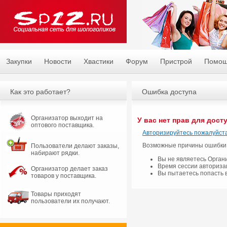
Закупки
Новости
Хвастики
Форум
Пристрой
Помо
Как это работает?
Ошибка доступа
Организатор выходит на
У вас нет прав для дост
оптового поставщика.
Авторизируйтесь пожалуйста
Возможные причины ошибки
Пользователи делают заказы,
набирают рядки.
Вы не являетесь Орган
Время сессии авториза
Организатор делает заказ
Вы пытаетесь попасть 
товаров у поставщика.
Товары приходят
пользователи их получают.