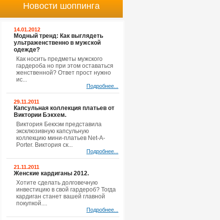
Новости шоппинга
14.01.2012
Модный тренд: Как выглядеть
ультраженственно в мужской
одежде?
Как носить предметы мужского
гардероба но при этом оставаться
женственной? Ответ прост нужно
ис...
Подробнее...
29.11.2011
Капсульная коллекция платьев от
Виктории Бэкхем.
Виктория Бекхэм представила
эксклюзивную капсульную
коллекцию мини-платьев Net-A-
Porter. Виктория ск...
Подробнее...
21.11.2011
Женские кардиганы 2012.
Хотите сделать долговечную
инвестицию в свой гардероб? Тогда
кардиган станет вашей главной
покупкой....
Подробнее...