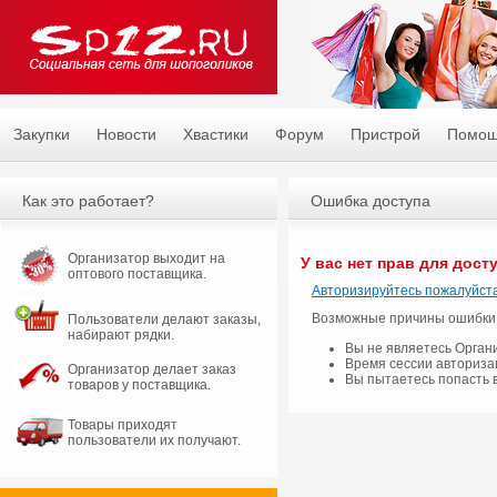
Закупки
Новости
Хвастики
Форум
Пристрой
Помо
Как это работает?
Ошибка доступа
Организатор выходит на
У вас нет прав для дост
оптового поставщика.
Авторизируйтесь пожалуйста
Возможные причины ошибки
Пользователи делают заказы,
набирают рядки.
Вы не являетесь Орган
Время сессии авториза
Организатор делает заказ
Вы пытаетесь попасть 
товаров у поставщика.
Товары приходят
пользователи их получают.