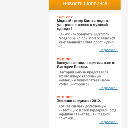
Новости шоппинга
14.01.2012
Модный тренд: Как выглядеть
ультраженственно в мужской
одежде?
Как носить предметы мужского
гардероба но при этом оставаться
женственной? Ответ прост нужно
ис...
Подробнее...
29.11.2011
Капсульная коллекция платьев от
Виктории Бэкхем.
Виктория Бекхэм представила
эксклюзивную капсульную
коллекцию мини-платьев Net-A-
Porter. Виктория ск...
Подробнее...
21.11.2011
Женские кардиганы 2012.
Хотите сделать долговечную
инвестицию в свой гардероб? Тогда
кардиган станет вашей главной
покупкой....
Подробнее...