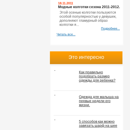
18.11.2011
Модные колготки сезона 2011-2012.
Этой осенью колготки пользуются
особой популярностью у девушек,
дополняют гламурный образ
колготки я...
Подробнее...
Читать все...
Это интересно
Как правильно
подобрать размер
одежды для ребенка?
Одежда для малыша на
первые недели его
жизни.
5 способов как можно
завязать шарф на шее