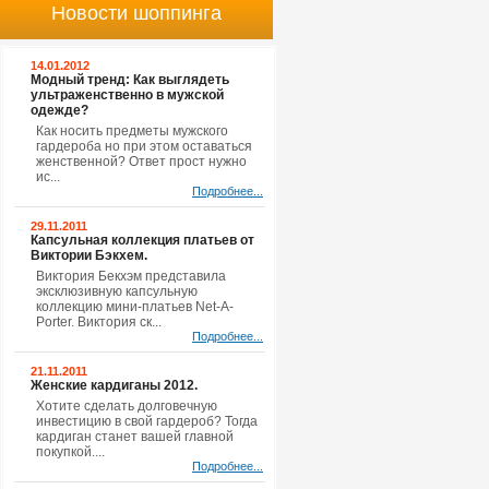
Новости шоппинга
14.01.2012
Модный тренд: Как выглядеть
ультраженственно в мужской
одежде?
Как носить предметы мужского
гардероба но при этом оставаться
женственной? Ответ прост нужно
ис...
Подробнее...
29.11.2011
Капсульная коллекция платьев от
Виктории Бэкхем.
Виктория Бекхэм представила
эксклюзивную капсульную
коллекцию мини-платьев Net-A-
Porter. Виктория ск...
Подробнее...
21.11.2011
Женские кардиганы 2012.
Хотите сделать долговечную
инвестицию в свой гардероб? Тогда
кардиган станет вашей главной
покупкой....
Подробнее...