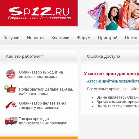
Закупки
Новости
Хвастики
Форум
Пристрой
Помо
Как это работает?
Ошибка доступа
Организатор выходит на
У вас нет прав для дост
оптового поставщика.
Авторизируйтесь пожалуйста
Возможные причины ошибки
Пользователи делают заказы,
набирают рядки.
Вы не являетесь Орган
Время сессии авториза
Организатор делает заказ
Вы пытаетесь попасть 
товаров у поставщика.
Товары приходят
пользователи их получают.