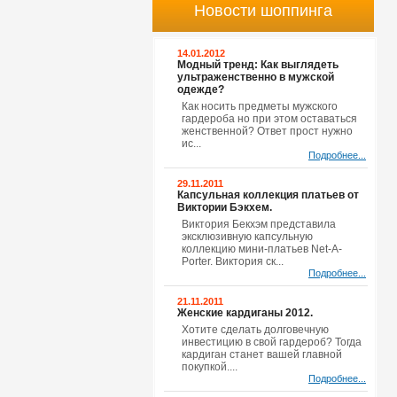
Новости шоппинга
14.01.2012
Модный тренд: Как выглядеть
ультраженственно в мужской
одежде?
Как носить предметы мужского
гардероба но при этом оставаться
женственной? Ответ прост нужно
ис...
Подробнее...
29.11.2011
Капсульная коллекция платьев от
Виктории Бэкхем.
Виктория Бекхэм представила
эксклюзивную капсульную
коллекцию мини-платьев Net-A-
Porter. Виктория ск...
Подробнее...
21.11.2011
Женские кардиганы 2012.
Хотите сделать долговечную
инвестицию в свой гардероб? Тогда
кардиган станет вашей главной
покупкой....
Подробнее...