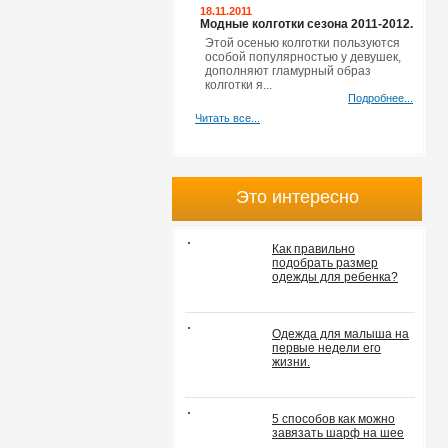
18.11.2011
Модные колготки сезона 2011-2012.
Этой осенью колготки пользуются
особой популярностью у девушек,
дополняют гламурный образ
колготки я...
Подробнее...
Читать все...
Это интересно
Как правильно
подобрать размер
одежды для ребенка?
Одежда для малыша на
первые недели его
жизни.
5 способов как можно
завязать шарф на шее