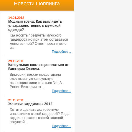
Новости шоппинга
14.01.2012
Модный тренд: Как выглядеть
ультраженственно в мужской
одежде?
Как носить предметы мужского
гардероба но при этом оставаться
женственной? Ответ прост нужно
ис...
Подробнее...
29.11.2011
Капсульная коллекция платьев от
Виктории Бэкхем.
Виктория Бекхэм представила
эксклюзивную капсульную
коллекцию мини-платьев Net-A-
Porter. Виктория ск...
Подробнее...
21.11.2011
Женские кардиганы 2012.
Хотите сделать долговечную
инвестицию в свой гардероб? Тогда
кардиган станет вашей главной
покупкой....
Подробнее...