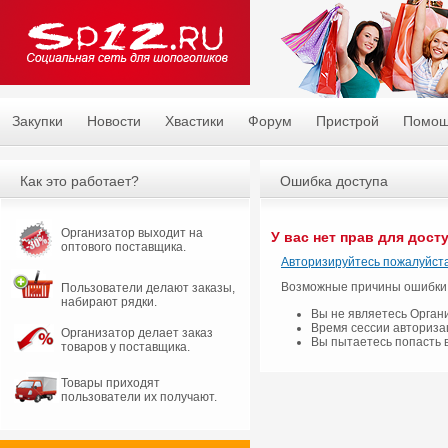
Закупки
Новости
Хвастики
Форум
Пристрой
Помо
Как это работает?
Ошибка доступа
Организатор выходит на
У вас нет прав для дост
оптового поставщика.
Авторизируйтесь пожалуйста
Возможные причины ошибки
Пользователи делают заказы,
набирают рядки.
Вы не являетесь Орган
Время сессии авториза
Организатор делает заказ
Вы пытаетесь попасть 
товаров у поставщика.
Товары приходят
пользователи их получают.