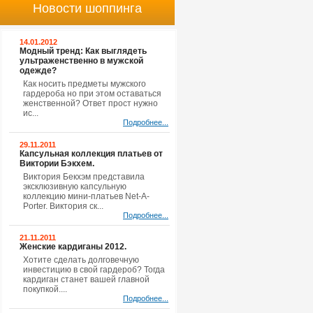
Новости шоппинга
14.01.2012
Модный тренд: Как выглядеть
ультраженственно в мужской
одежде?
Как носить предметы мужского
гардероба но при этом оставаться
женственной? Ответ прост нужно
ис...
Подробнее...
29.11.2011
Капсульная коллекция платьев от
Виктории Бэкхем.
Виктория Бекхэм представила
эксклюзивную капсульную
коллекцию мини-платьев Net-A-
Porter. Виктория ск...
Подробнее...
21.11.2011
Женские кардиганы 2012.
Хотите сделать долговечную
инвестицию в свой гардероб? Тогда
кардиган станет вашей главной
покупкой....
Подробнее...