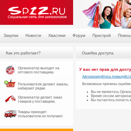
Закупки
Новости
Хвастики
Форум
Пристрой
Помо
Как это работает?
Ошибка доступа
Организатор выходит на
У вас нет прав для дост
оптового поставщика.
Авторизируйтесь пожалуйста
Возможные причины ошибки
Пользователи делают заказы,
набирают рядки.
Вы не являетесь Орган
Время сессии авториза
Организатор делает заказ
Вы пытаетесь попасть 
товаров у поставщика.
Товары приходят
пользователи их получают.