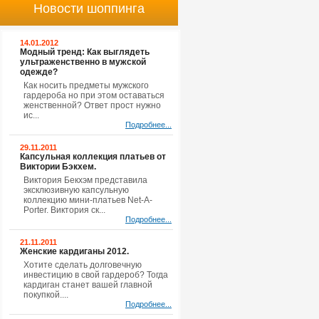
Новости шоппинга
14.01.2012
Модный тренд: Как выглядеть
ультраженственно в мужской
одежде?
Как носить предметы мужского
гардероба но при этом оставаться
женственной? Ответ прост нужно
ис...
Подробнее...
29.11.2011
Капсульная коллекция платьев от
Виктории Бэкхем.
Виктория Бекхэм представила
эксклюзивную капсульную
коллекцию мини-платьев Net-A-
Porter. Виктория ск...
Подробнее...
21.11.2011
Женские кардиганы 2012.
Хотите сделать долговечную
инвестицию в свой гардероб? Тогда
кардиган станет вашей главной
покупкой....
Подробнее...