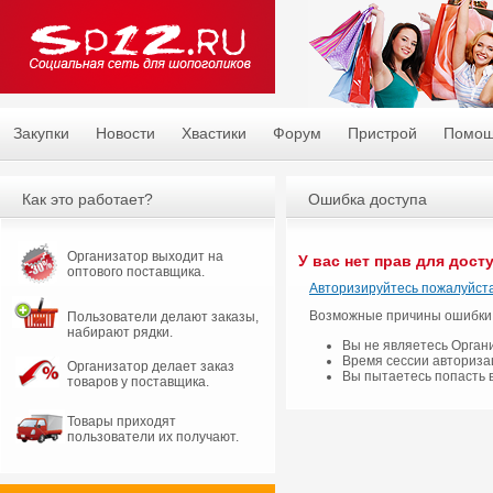
Закупки
Новости
Хвастики
Форум
Пристрой
Помо
Как это работает?
Ошибка доступа
Организатор выходит на
У вас нет прав для дост
оптового поставщика.
Авторизируйтесь пожалуйста
Возможные причины ошибки
Пользователи делают заказы,
набирают рядки.
Вы не являетесь Орган
Время сессии авториза
Организатор делает заказ
Вы пытаетесь попасть 
товаров у поставщика.
Товары приходят
пользователи их получают.