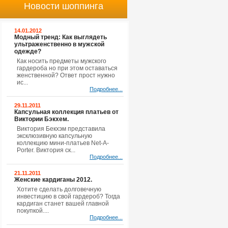
Новости шоппинга
14.01.2012
Модный тренд: Как выглядеть
ультраженственно в мужской
одежде?
Как носить предметы мужского
гардероба но при этом оставаться
женственной? Ответ прост нужно
ис...
Подробнее...
29.11.2011
Капсульная коллекция платьев от
Виктории Бэкхем.
Виктория Бекхэм представила
эксклюзивную капсульную
коллекцию мини-платьев Net-A-
Porter. Виктория ск...
Подробнее...
21.11.2011
Женские кардиганы 2012.
Хотите сделать долговечную
инвестицию в свой гардероб? Тогда
кардиган станет вашей главной
покупкой....
Подробнее...