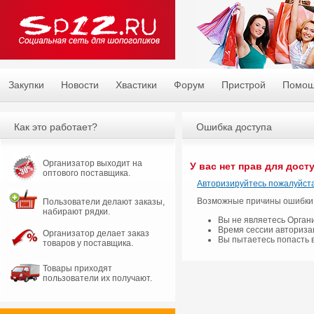
Закупки
Новости
Хвастики
Форум
Пристрой
Помо
Как это работает?
Ошибка доступа
Организатор выходит на
У вас нет прав для дост
оптового поставщика.
Авторизируйтесь пожалуйста
Возможные причины ошибки
Пользователи делают заказы,
набирают рядки.
Вы не являетесь Орган
Время сессии авториза
Организатор делает заказ
Вы пытаетесь попасть 
товаров у поставщика.
Товары приходят
пользователи их получают.