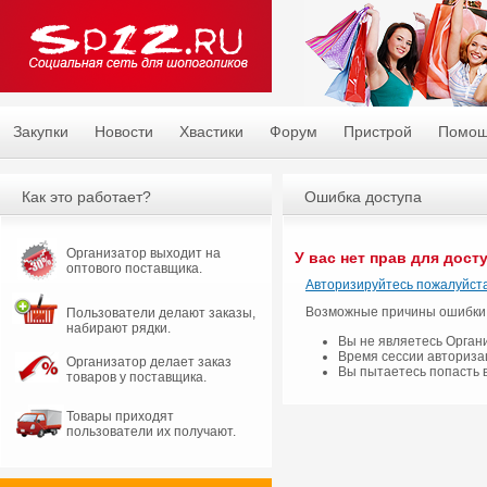
Закупки
Новости
Хвастики
Форум
Пристрой
Помо
Как это работает?
Ошибка доступа
Организатор выходит на
У вас нет прав для дост
оптового поставщика.
Авторизируйтесь пожалуйста
Возможные причины ошибки
Пользователи делают заказы,
набирают рядки.
Вы не являетесь Орган
Время сессии авториза
Организатор делает заказ
Вы пытаетесь попасть 
товаров у поставщика.
Товары приходят
пользователи их получают.