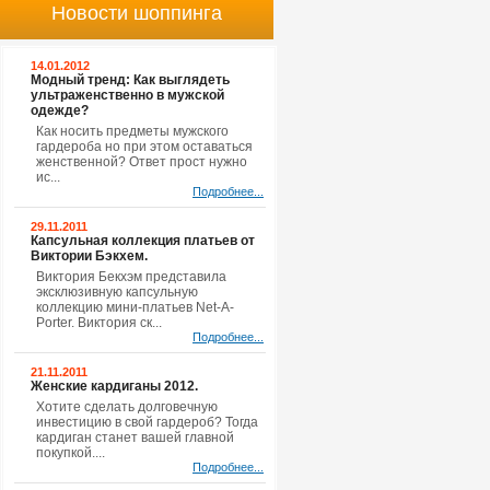
Новости шоппинга
14.01.2012
Модный тренд: Как выглядеть
ультраженственно в мужской
одежде?
Как носить предметы мужского
гардероба но при этом оставаться
женственной? Ответ прост нужно
ис...
Подробнее...
29.11.2011
Капсульная коллекция платьев от
Виктории Бэкхем.
Виктория Бекхэм представила
эксклюзивную капсульную
коллекцию мини-платьев Net-A-
Porter. Виктория ск...
Подробнее...
21.11.2011
Женские кардиганы 2012.
Хотите сделать долговечную
инвестицию в свой гардероб? Тогда
кардиган станет вашей главной
покупкой....
Подробнее...