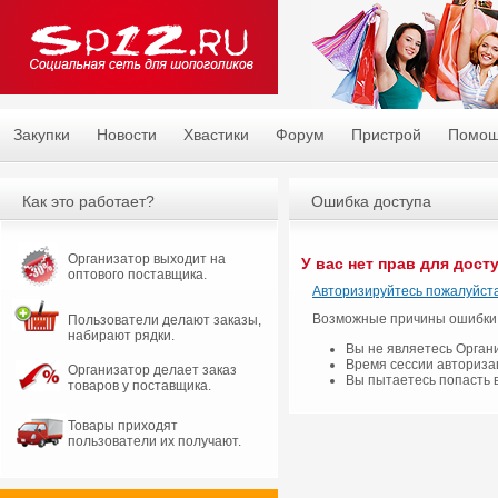
Закупки
Новости
Хвастики
Форум
Пристрой
Помо
Как это работает?
Ошибка доступа
Организатор выходит на
У вас нет прав для дост
оптового поставщика.
Авторизируйтесь пожалуйста
Возможные причины ошибки
Пользователи делают заказы,
набирают рядки.
Вы не являетесь Орган
Время сессии авториза
Организатор делает заказ
Вы пытаетесь попасть 
товаров у поставщика.
Товары приходят
пользователи их получают.