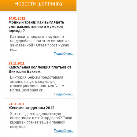
Новости шоппинга
14.01.2012
Модный тренд: Как выглядеть
ультраженственно в мужской
одежде?
Как носить предметы мужского
гардероба но при этом оставаться
женственной? Ответ прост нужно
ис...
Подробнее...
29.11.2011
Капсульная коллекция платьев от
Виктории Бэкхем.
Виктория Бекхэм представила
эксклюзивную капсульную
коллекцию мини-платьев Net-A-
Porter. Виктория ск...
Подробнее...
21.11.2011
Женские кардиганы 2012.
Хотите сделать долговечную
инвестицию в свой гардероб? Тогда
кардиган станет вашей главной
покупкой....
Подробнее...