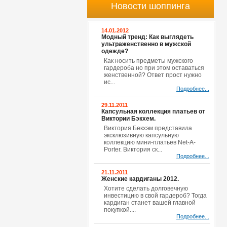
Новости шоппинга
14.01.2012
Модный тренд: Как выглядеть
ультраженственно в мужской
одежде?
Как носить предметы мужского
гардероба но при этом оставаться
женственной? Ответ прост нужно
ис...
Подробнее...
29.11.2011
Капсульная коллекция платьев от
Виктории Бэкхем.
Виктория Бекхэм представила
эксклюзивную капсульную
коллекцию мини-платьев Net-A-
Porter. Виктория ск...
Подробнее...
21.11.2011
Женские кардиганы 2012.
Хотите сделать долговечную
инвестицию в свой гардероб? Тогда
кардиган станет вашей главной
покупкой....
Подробнее...