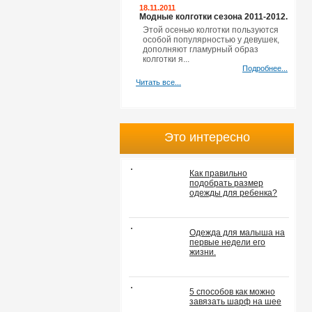
18.11.2011
Модные колготки сезона 2011-2012.
Этой осенью колготки пользуются
особой популярностью у девушек,
дополняют гламурный образ
колготки я...
Подробнее...
Читать все...
Это интересно
Как правильно
подобрать размер
одежды для ребенка?
Одежда для малыша на
первые недели его
жизни.
5 способов как можно
завязать шарф на шее