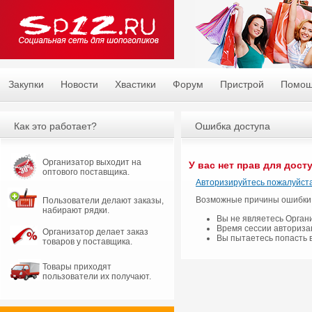
Закупки
Новости
Хвастики
Форум
Пристрой
Помо
Как это работает?
Ошибка доступа
Организатор выходит на
У вас нет прав для дост
оптового поставщика.
Авторизируйтесь пожалуйста
Возможные причины ошибки
Пользователи делают заказы,
набирают рядки.
Вы не являетесь Орган
Время сессии авториза
Организатор делает заказ
Вы пытаетесь попасть 
товаров у поставщика.
Товары приходят
пользователи их получают.