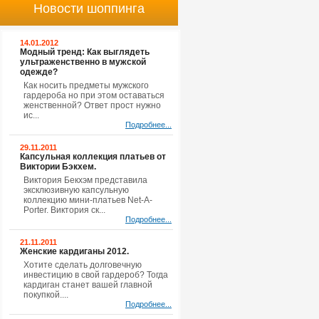
Новости шоппинга
14.01.2012
Модный тренд: Как выглядеть
ультраженственно в мужской
одежде?
Как носить предметы мужского
гардероба но при этом оставаться
женственной? Ответ прост нужно
ис...
Подробнее...
29.11.2011
Капсульная коллекция платьев от
Виктории Бэкхем.
Виктория Бекхэм представила
эксклюзивную капсульную
коллекцию мини-платьев Net-A-
Porter. Виктория ск...
Подробнее...
21.11.2011
Женские кардиганы 2012.
Хотите сделать долговечную
инвестицию в свой гардероб? Тогда
кардиган станет вашей главной
покупкой....
Подробнее...