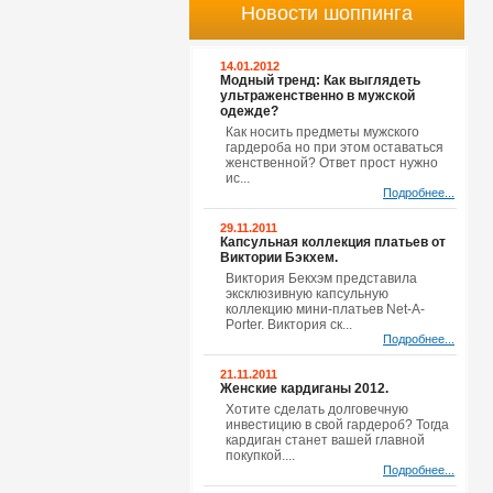
Новости шоппинга
14.01.2012
Модный тренд: Как выглядеть
ультраженственно в мужской
одежде?
Как носить предметы мужского
гардероба но при этом оставаться
женственной? Ответ прост нужно
ис...
Подробнее...
29.11.2011
Капсульная коллекция платьев от
Виктории Бэкхем.
Виктория Бекхэм представила
эксклюзивную капсульную
коллекцию мини-платьев Net-A-
Porter. Виктория ск...
Подробнее...
21.11.2011
Женские кардиганы 2012.
Хотите сделать долговечную
инвестицию в свой гардероб? Тогда
кардиган станет вашей главной
покупкой....
Подробнее...