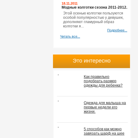
18.11.2011
Модные колготки сезона 2011-2012.
Этой осенью колготки пользуются
особой популярностью у девушек,
дополняют гламурный образ
колготки я...
Подробнее...
Читать все...
Это интересно
Как правильно
подобрать размер
одежды для ребенка?
Одежда для малыша на
первые недели его
жизни.
5 способов как можно
завязать шарф на шее