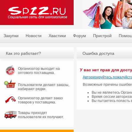
Закупки
Новости
Хвастики
Форум
Пристрой
Помо
Как это работает?
Ошибка доступа
Организатор выходит на
У вас нет прав для дост
оптового поставщика.
Авторизируйтесь пожалуйста
Возможные причины ошибки
Пользователи делают заказы,
набирают рядки.
Вы не являетесь Орган
Время сессии авториза
Организатор делает заказ
Вы пытаетесь попасть 
товаров у поставщика.
Товары приходят
пользователи их получают.