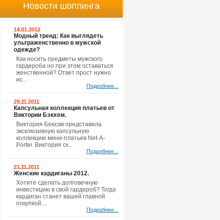
Новости шоппинга
14.01.2012
Модный тренд: Как выглядеть
ультраженственно в мужской
одежде?
Как носить предметы мужского
гардероба но при этом оставаться
женственной? Ответ прост нужно
ис...
Подробнее...
29.11.2011
Капсульная коллекция платьев от
Виктории Бэкхем.
Виктория Бекхэм представила
эксклюзивную капсульную
коллекцию мини-платьев Net-A-
Porter. Виктория ск...
Подробнее...
21.11.2011
Женские кардиганы 2012.
Хотите сделать долговечную
инвестицию в свой гардероб? Тогда
кардиган станет вашей главной
покупкой....
Подробнее...