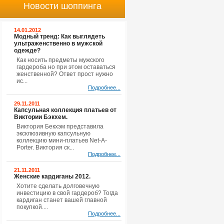
Новости шоппинга
14.01.2012
Модный тренд: Как выглядеть
ультраженственно в мужской
одежде?
Как носить предметы мужского
гардероба но при этом оставаться
женственной? Ответ прост нужно
ис...
Подробнее...
29.11.2011
Капсульная коллекция платьев от
Виктории Бэкхем.
Виктория Бекхэм представила
эксклюзивную капсульную
коллекцию мини-платьев Net-A-
Porter. Виктория ск...
Подробнее...
21.11.2011
Женские кардиганы 2012.
Хотите сделать долговечную
инвестицию в свой гардероб? Тогда
кардиган станет вашей главной
покупкой....
Подробнее...