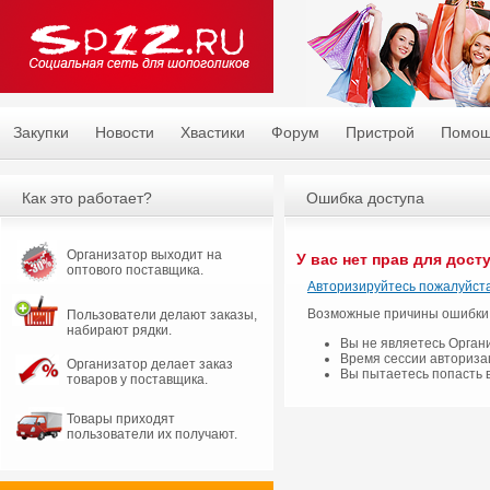
Закупки
Новости
Хвастики
Форум
Пристрой
Помо
Как это работает?
Ошибка доступа
Организатор выходит на
У вас нет прав для дост
оптового поставщика.
Авторизируйтесь пожалуйста
Возможные причины ошибки
Пользователи делают заказы,
набирают рядки.
Вы не являетесь Орган
Время сессии авториза
Организатор делает заказ
Вы пытаетесь попасть 
товаров у поставщика.
Товары приходят
пользователи их получают.