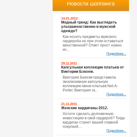
Новости шоппинга
14.01.2012
Модный тренд: Как выглядеть
ультраженственно в мужской
одежде?
Как носить предметы мужского
гардероба но при этом оставаться
женственной? Ответ прост нужно
ис...
Подробнее...
29.11.2011
Капсульная коллекция платьев от
Виктории Бэкхем.
Виктория Бекхэм представила
эксклюзивную капсульную
коллекцию мини-платьев Net-A-
Porter. Виктория ск...
Подробнее...
21.11.2011
Женские кардиганы 2012.
Хотите сделать долговечную
инвестицию в свой гардероб? Тогда
кардиган станет вашей главной
покупкой....
Подробнее...