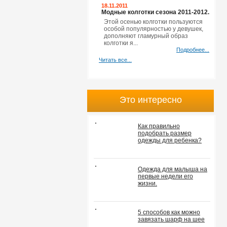
18.11.2011
Модные колготки сезона 2011-2012.
Этой осенью колготки пользуются
особой популярностью у девушек,
дополняют гламурный образ
колготки я...
Подробнее...
Читать все...
Это интересно
Как правильно
подобрать размер
одежды для ребенка?
Одежда для малыша на
первые недели его
жизни.
5 способов как можно
завязать шарф на шее