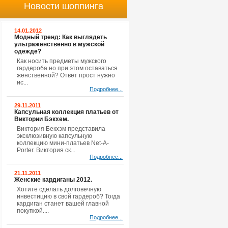
Новости шоппинга
14.01.2012
Модный тренд: Как выглядеть
ультраженственно в мужской
одежде?
Как носить предметы мужского
гардероба но при этом оставаться
женственной? Ответ прост нужно
ис...
Подробнее...
29.11.2011
Капсульная коллекция платьев от
Виктории Бэкхем.
Виктория Бекхэм представила
эксклюзивную капсульную
коллекцию мини-платьев Net-A-
Porter. Виктория ск...
Подробнее...
21.11.2011
Женские кардиганы 2012.
Хотите сделать долговечную
инвестицию в свой гардероб? Тогда
кардиган станет вашей главной
покупкой....
Подробнее...