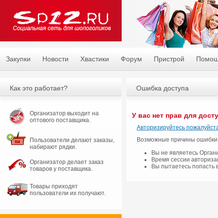
Закупки
Новости
Хвастики
Форум
Пристрой
Помо
Как это работает?
Ошибка доступа
Организатор выходит на
У вас нет прав для дост
оптового поставщика.
Авторизируйтесь пожалуйста
Возможные причины ошибки
Пользователи делают заказы,
набирают рядки.
Вы не являетесь Орган
Время сессии авториза
Организатор делает заказ
Вы пытаетесь попасть 
товаров у поставщика.
Товары приходят
пользователи их получают.