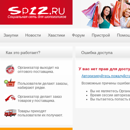
Закупки
Новости
Хвастики
Форум
Пристрой
Помо
Как это работает?
Ошибка доступа
Организатор выходит на
У вас нет прав для дост
оптового поставщика.
Авторизируйтесь пожалуйста
Возможные причины ошибки
Пользователи делают заказы,
набирают рядки.
Вы не являетесь Орган
Время сессии авториза
Организатор делает заказ
Вы пытаетесь попасть 
товаров у поставщика.
Товары приходят
пользователи их получают.