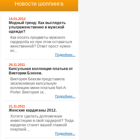
Новости шоппинга
14.01.2012
Модный тренд: Как выглядеть
ультраженственно в мужской
одежде?
Как носить предметы мужского
гардероба но при этом оставаться
женственной? Ответ прост нужно
ис...
Подробнее...
29.11.2011
Капсульная коллекция платьев от
Виктории Бэкхем.
Виктория Бекхэм представила
эксклюзивную капсульную
коллекцию мини-платьев Net-A-
Porter. Виктория ск...
Подробнее...
21.11.2011
Женские кардиганы 2012.
Хотите сделать долговечную
инвестицию в свой гардероб? Тогда
кардиган станет вашей главной
покупкой....
Подробнее...