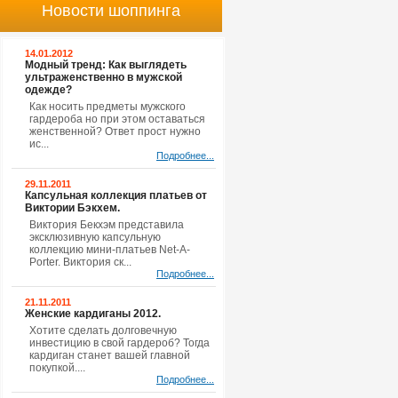
Новости шоппинга
14.01.2012
Модный тренд: Как выглядеть
ультраженственно в мужской
одежде?
Как носить предметы мужского
гардероба но при этом оставаться
женственной? Ответ прост нужно
ис...
Подробнее...
29.11.2011
Капсульная коллекция платьев от
Виктории Бэкхем.
Виктория Бекхэм представила
эксклюзивную капсульную
коллекцию мини-платьев Net-A-
Porter. Виктория ск...
Подробнее...
21.11.2011
Женские кардиганы 2012.
Хотите сделать долговечную
инвестицию в свой гардероб? Тогда
кардиган станет вашей главной
покупкой....
Подробнее...