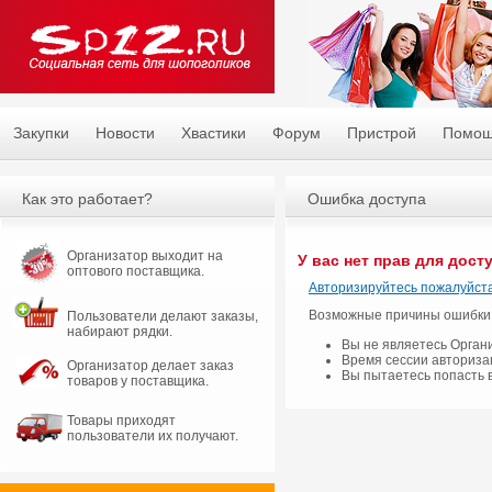
Закупки
Новости
Хвастики
Форум
Пристрой
Помо
Как это работает?
Ошибка доступа
Организатор выходит на
У вас нет прав для дост
оптового поставщика.
Авторизируйтесь пожалуйста
Возможные причины ошибки
Пользователи делают заказы,
набирают рядки.
Вы не являетесь Орган
Время сессии авториза
Организатор делает заказ
Вы пытаетесь попасть 
товаров у поставщика.
Товары приходят
пользователи их получают.