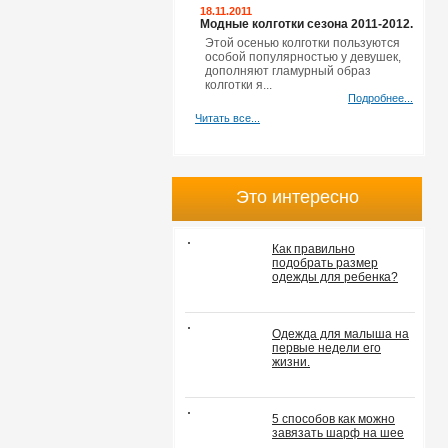
18.11.2011
Модные колготки сезона 2011-2012.
Этой осенью колготки пользуются
особой популярностью у девушек,
дополняют гламурный образ
колготки я...
Подробнее...
Читать все...
Это интересно
Как правильно
подобрать размер
одежды для ребенка?
Одежда для малыша на
первые недели его
жизни.
5 способов как можно
завязать шарф на шее