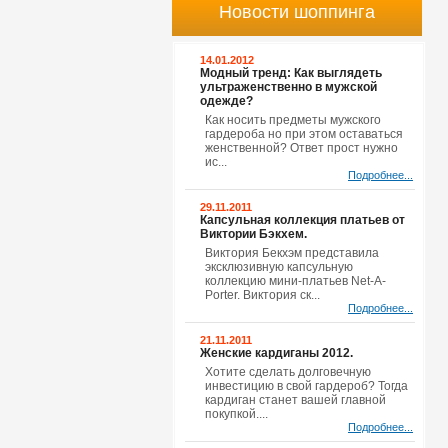
Новости шоппинга
14.01.2012
Модный тренд: Как выглядеть
ультраженственно в мужской
одежде?
Как носить предметы мужского
гардероба но при этом оставаться
женственной? Ответ прост нужно
ис...
Подробнее...
29.11.2011
Капсульная коллекция платьев от
Виктории Бэкхем.
Виктория Бекхэм представила
эксклюзивную капсульную
коллекцию мини-платьев Net-A-
Porter. Виктория ск...
Подробнее...
21.11.2011
Женские кардиганы 2012.
Хотите сделать долговечную
инвестицию в свой гардероб? Тогда
кардиган станет вашей главной
покупкой....
Подробнее...