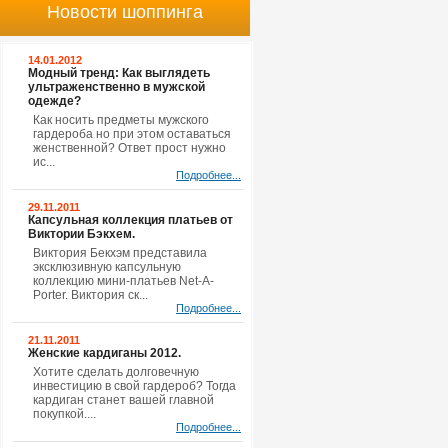
Новости шоппинга
14.01.2012
Модный тренд: Как выглядеть
ультраженственно в мужской
одежде?
Как носить предметы мужского
гардероба но при этом оставаться
женственной? Ответ прост нужно
ис...
Подробнее...
29.11.2011
Капсульная коллекция платьев от
Виктории Бэкхем.
Виктория Бекхэм представила
эксклюзивную капсульную
коллекцию мини-платьев Net-A-
Porter. Виктория ск...
Подробнее...
21.11.2011
Женские кардиганы 2012.
Хотите сделать долговечную
инвестицию в свой гардероб? Тогда
кардиган станет вашей главной
покупкой....
Подробнее...