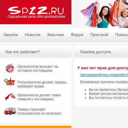
Закупки
Новости
Хвастики
Форум
Пристрой
Помо
Как это работает?
Ошибка доступа
Организатор выходит на
У вас нет прав для дост
оптового поставщика.
Авторизируйтесь пожалуйста
Возможные причины ошибки
Пользователи делают заказы,
набирают рядки.
Вы не являетесь Орган
Время сессии авториза
Организатор делает заказ
Вы пытаетесь попасть 
товаров у поставщика.
Товары приходят
пользователи их получают.