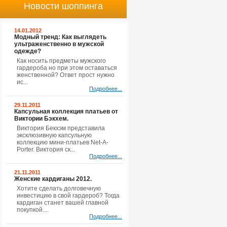
Новости шоппинга
14.01.2012
Модный тренд: Как выглядеть
ультраженственно в мужской
одежде?
Как носить предметы мужского
гардероба но при этом оставаться
женственной? Ответ прост нужно
ис...
Подробнее...
29.11.2011
Капсульная коллекция платьев от
Виктории Бэкхем.
Виктория Бекхэм представила
эксклюзивную капсульную
коллекцию мини-платьев Net-A-
Porter. Виктория ск...
Подробнее...
21.11.2011
Женские кардиганы 2012.
Хотите сделать долговечную
инвестицию в свой гардероб? Тогда
кардиган станет вашей главной
покупкой....
Подробнее...