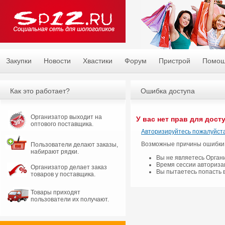
Закупки
Новости
Хвастики
Форум
Пристрой
Помо
Как это работает?
Ошибка доступа
Организатор выходит на
У вас нет прав для дост
оптового поставщика.
Авторизируйтесь пожалуйста
Возможные причины ошибки
Пользователи делают заказы,
набирают рядки.
Вы не являетесь Орган
Время сессии авториза
Организатор делает заказ
Вы пытаетесь попасть 
товаров у поставщика.
Товары приходят
пользователи их получают.