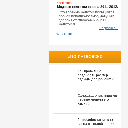
18.11.2011
Модные колготки сезона 2011-2012.
Этой осенью колготки пользуются
особой популярностью у девушек,
дополняют гламурный образ
колготки я...
Подробнее...
Читать все...
Это интересно
Как правильно
подобрать размер
одежды для ребенка?
Одежда для малыша на
первые недели его
жизни.
5 способов как можно
завязать шарф на шее