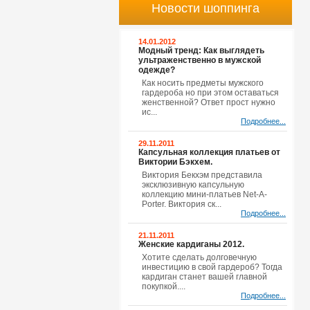
Новости шоппинга
14.01.2012
Модный тренд: Как выглядеть
ультраженственно в мужской
одежде?
Как носить предметы мужского
гардероба но при этом оставаться
женственной? Ответ прост нужно
ис...
Подробнее...
29.11.2011
Капсульная коллекция платьев от
Виктории Бэкхем.
Виктория Бекхэм представила
эксклюзивную капсульную
коллекцию мини-платьев Net-A-
Porter. Виктория ск...
Подробнее...
21.11.2011
Женские кардиганы 2012.
Хотите сделать долговечную
инвестицию в свой гардероб? Тогда
кардиган станет вашей главной
покупкой....
Подробнее...