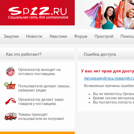
Закупки
Новости
Хвастики
Форум
Пристрой
Помо
Как это работает?
Ошибка доступа
Организатор выходит на
У вас нет прав для дост
оптового поставщика.
Авторизируйтесь пожалуйста
Возможные причины ошибки
Пользователи делают заказы,
набирают рядки.
Вы не являетесь Орган
Время сессии авториза
Организатор делает заказ
Вы пытаетесь попасть 
товаров у поставщика.
Товары приходят
пользователи их получают.