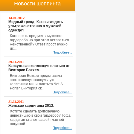
Новости шоппинга
14.01.2012
Модный тренд: Как выглядеть
ультраженственно в мужской
одежде?
Как носить предметы мужского
гардероба но при этом оставаться
женственной? Ответ прост нужно
ис...
Подробнее...
29.11.2011
Капсульная коллекция платьев от
Виктории Бэкхем.
Виктория Бекхэм представила
эксклюзивную капсульную
коллекцию мини-платьев Net-A-
Porter. Виктория ск...
Подробнее...
21.11.2011
Женские кардиганы 2012.
Хотите сделать долговечную
инвестицию в свой гардероб? Тогда
кардиган станет вашей главной
покупкой....
Подробнее...