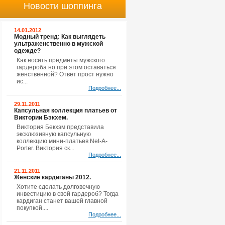
Новости шоппинга
14.01.2012
Модный тренд: Как выглядеть
ультраженственно в мужской
одежде?
Как носить предметы мужского
гардероба но при этом оставаться
женственной? Ответ прост нужно
ис...
Подробнее...
29.11.2011
Капсульная коллекция платьев от
Виктории Бэкхем.
Виктория Бекхэм представила
эксклюзивную капсульную
коллекцию мини-платьев Net-A-
Porter. Виктория ск...
Подробнее...
21.11.2011
Женские кардиганы 2012.
Хотите сделать долговечную
инвестицию в свой гардероб? Тогда
кардиган станет вашей главной
покупкой....
Подробнее...