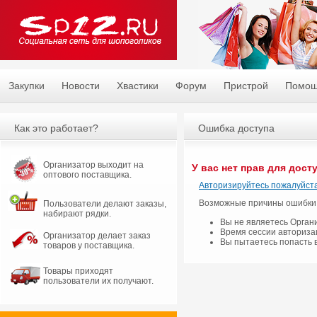
Закупки
Новости
Хвастики
Форум
Пристрой
Помо
Как это работает?
Ошибка доступа
Организатор выходит на
У вас нет прав для дост
оптового поставщика.
Авторизируйтесь пожалуйста
Возможные причины ошибки
Пользователи делают заказы,
набирают рядки.
Вы не являетесь Орган
Время сессии авториза
Организатор делает заказ
Вы пытаетесь попасть 
товаров у поставщика.
Товары приходят
пользователи их получают.