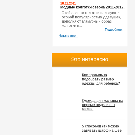
18.11.2011
Модные колготки сезона 2011-2012.
Этой осенью колготки пользуются
особой популярностью у девушек,
дополняют гламурный образ
колготки я...
Подробнее...
Читать все...
Это интересно
Как правильно
подобрать размер
одежды для ребенка?
Одежда для малыша на
первые недели его
жизни.
5 способов как можно
завязать шарф на шее