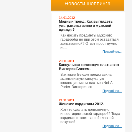
Новости шоппинга
14.01.2012
Модный тренд: Как выглядеть
ультраженственно в мужской
одежде?
Как носить предметы мужского
гардероба но при этом оставаться
женственной? Ответ прост нужно
ис...
Подробнее...
29.11.2011
Капсульная коллекция платьев от
Виктории Бэкхем.
Виктория Бекхэм представила
эксклюзивную капсульную
коллекцию мини-платьев Net-A-
Porter. Виктория ск...
Подробнее...
21.11.2011
Женские кардиганы 2012.
Хотите сделать долговечную
инвестицию в свой гардероб? Тогда
кардиган станет вашей главной
покупкой....
Подробнее...