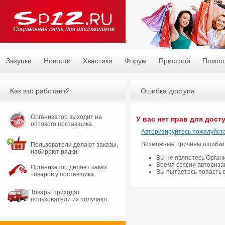
Закупки
Новости
Хвастики
Форум
Пристрой
Помо
Как это работает?
Ошибка доступа
Организатор выходит на
У вас нет прав для дост
оптового поставщика.
Авторизируйтесь пожалуйста
Возможные причины ошибки
Пользователи делают заказы,
набирают рядки.
Вы не являетесь Орган
Время сессии авториза
Организатор делает заказ
Вы пытаетесь попасть 
товаров у поставщика.
Товары приходят
пользователи их получают.