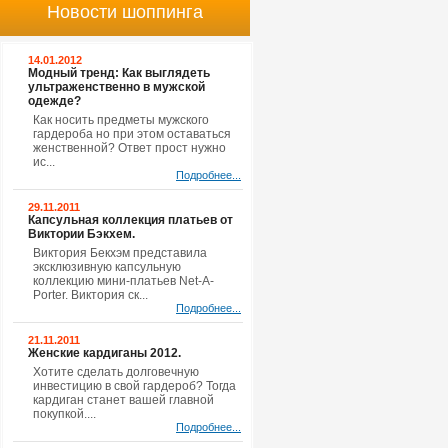
Новости шоппинга
14.01.2012
Модный тренд: Как выглядеть
ультраженственно в мужской
одежде?
Как носить предметы мужского
гардероба но при этом оставаться
женственной? Ответ прост нужно
ис...
Подробнее...
29.11.2011
Капсульная коллекция платьев от
Виктории Бэкхем.
Виктория Бекхэм представила
эксклюзивную капсульную
коллекцию мини-платьев Net-A-
Porter. Виктория ск...
Подробнее...
21.11.2011
Женские кардиганы 2012.
Хотите сделать долговечную
инвестицию в свой гардероб? Тогда
кардиган станет вашей главной
покупкой....
Подробнее...