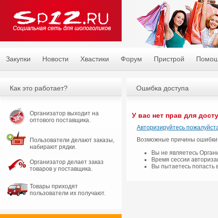
Закупки
Новости
Хвастики
Форум
Пристрой
Помо
Как это работает?
Ошибка доступа
Организатор выходит на
У вас нет прав для дост
оптового поставщика.
Авторизируйтесь пожалуйста
Возможные причины ошибки
Пользователи делают заказы,
набирают рядки.
Вы не являетесь Орган
Время сессии авториза
Организатор делает заказ
Вы пытаетесь попасть 
товаров у поставщика.
Товары приходят
пользователи их получают.