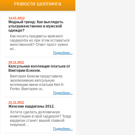
Новости шоппинга
14.01.2012
Модный тренд: Как выглядеть
ультраженственно в мужской
одежде?
Как носить предметы мужского
гардероба но при этом оставаться
женственной? Ответ прост нужно
ис...
Подробнее...
29.11.2011
Капсульная коллекция платьев от
Виктории Бэкхем.
Виктория Бекхэм представила
эксклюзивную капсульную
коллекцию мини-платьев Net-A-
Porter. Виктория ск...
Подробнее...
21.11.2011
Женские кардиганы 2012.
Хотите сделать долговечную
инвестицию в свой гардероб? Тогда
кардиган станет вашей главной
покупкой....
Подробнее...