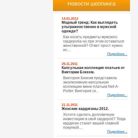
Новости шоппинга
14.01.2012
Модный тренд: Как выглядеть
ультраженственно в мужской
одежде?
Как носить предметы мужского
гардероба но при этом оставаться
женственной? Ответ прост нужно
ис...
Подробнее...
29.11.2011
Капсульная коллекция платьев от
Виктории Бэкхем.
Виктория Бекхэм представила
эксклюзивную капсульную
коллекцию мини-платьев Net-A-
Porter. Виктория ск...
Подробнее...
21.11.2011
Женские кардиганы 2012.
Хотите сделать долговечную
инвестицию в свой гардероб? Тогда
кардиган станет вашей главной
покупкой....
Подробнее...