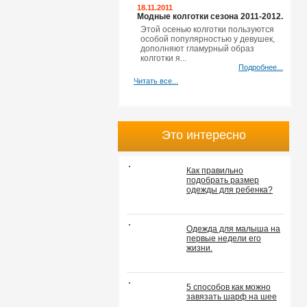
18.11.2011
Модные колготки сезона 2011-2012.
Этой осенью колготки пользуются
особой популярностью у девушек,
дополняют гламурный образ
колготки я...
Подробнее...
Читать все...
Это интересно
Как правильно
подобрать размер
одежды для ребенка?
Одежда для малыша на
первые недели его
жизни.
5 способов как можно
завязать шарф на шее