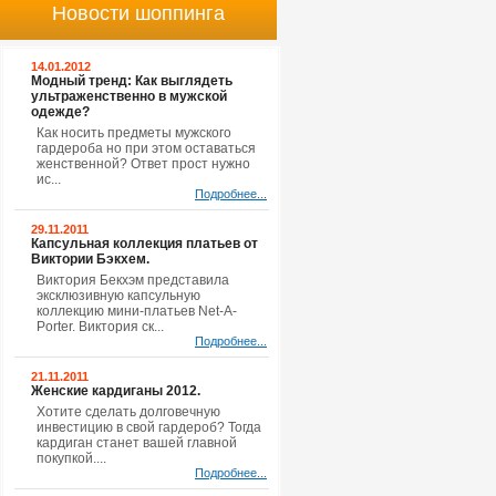
Новости шоппинга
14.01.2012
Модный тренд: Как выглядеть
ультраженственно в мужской
одежде?
Как носить предметы мужского
гардероба но при этом оставаться
женственной? Ответ прост нужно
ис...
Подробнее...
29.11.2011
Капсульная коллекция платьев от
Виктории Бэкхем.
Виктория Бекхэм представила
эксклюзивную капсульную
коллекцию мини-платьев Net-A-
Porter. Виктория ск...
Подробнее...
21.11.2011
Женские кардиганы 2012.
Хотите сделать долговечную
инвестицию в свой гардероб? Тогда
кардиган станет вашей главной
покупкой....
Подробнее...