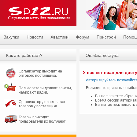
Закупки
Новости
Хвастики
Форум
Пристрой
Помо
Как это работает?
Ошибка доступа
Организатор выходит на
У вас нет прав для дост
оптового поставщика.
Авторизируйтесь пожалуйста
Возможные причины ошибки
Пользователи делают заказы,
набирают рядки.
Вы не являетесь Орган
Время сессии авториза
Организатор делает заказ
Вы пытаетесь попасть 
товаров у поставщика.
Товары приходят
пользователи их получают.