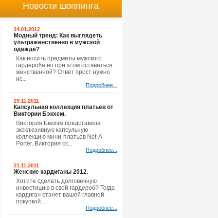
Новости шоппинга
14.01.2012
Модный тренд: Как выглядеть
ультраженственно в мужской
одежде?
Как носить предметы мужского
гардероба но при этом оставаться
женственной? Ответ прост нужно
ис...
Подробнее...
29.11.2011
Капсульная коллекция платьев от
Виктории Бэкхем.
Виктория Бекхэм представила
эксклюзивную капсульную
коллекцию мини-платьев Net-A-
Porter. Виктория ск...
Подробнее...
21.11.2011
Женские кардиганы 2012.
Хотите сделать долговечную
инвестицию в свой гардероб? Тогда
кардиган станет вашей главной
покупкой....
Подробнее...