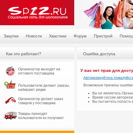
Закупки
Новости
Хвастики
Форум
Пристрой
Помо
Как это работает?
Ошибка доступа
Организатор выходит на
У вас нет прав для дост
оптового поставщика.
Авторизируйтесь пожалуйста
Возможные причины ошибки
Пользователи делают заказы,
набирают рядки.
Вы не являетесь Орган
Время сессии авториза
Организатор делает заказ
Вы пытаетесь попасть 
товаров у поставщика.
Товары приходят
пользователи их получают.