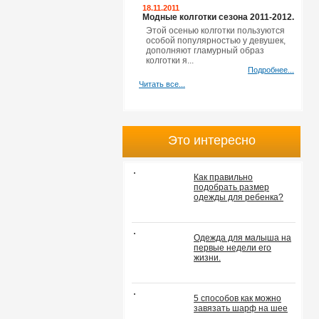
18.11.2011
Модные колготки сезона 2011-2012.
Этой осенью колготки пользуются
особой популярностью у девушек,
дополняют гламурный образ
колготки я...
Подробнее...
Читать все...
Это интересно
Как правильно
подобрать размер
одежды для ребенка?
Одежда для малыша на
первые недели его
жизни.
5 способов как можно
завязать шарф на шее