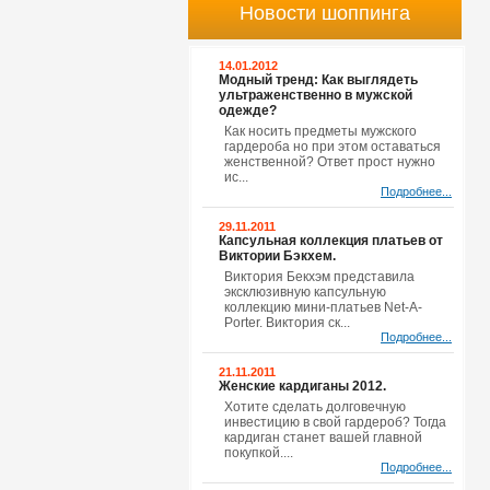
Новости шоппинга
14.01.2012
Модный тренд: Как выглядеть
ультраженственно в мужской
одежде?
Как носить предметы мужского
гардероба но при этом оставаться
женственной? Ответ прост нужно
ис...
Подробнее...
29.11.2011
Капсульная коллекция платьев от
Виктории Бэкхем.
Виктория Бекхэм представила
эксклюзивную капсульную
коллекцию мини-платьев Net-A-
Porter. Виктория ск...
Подробнее...
21.11.2011
Женские кардиганы 2012.
Хотите сделать долговечную
инвестицию в свой гардероб? Тогда
кардиган станет вашей главной
покупкой....
Подробнее...